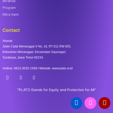
Beranda
Program
Mitra Kami
Contact
Alamat:
Jalan Cipta Menanggal V No. 16, RT 011 RW 005,
Kelurahan Menanggal, Kecamatan Gayungan,
Surabaya, Jawa Timur 60234.
Hotline: 0813-3035-1599 I Website: www.plato.or.id
F
I
A
a
n
t
"PLATO Stands for Equity and Protection for All"
c
s
e
t
F
I
Y
b
a
a
n
o
o
g
o
r