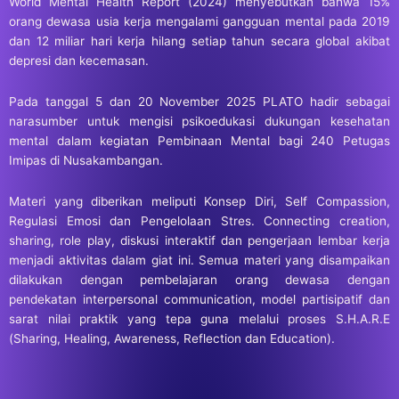
World Mental Health Report (2024) menyebutkan bahwa 15%
orang dewasa usia kerja mengalami gangguan mental pada 2019
dan 12 miliar hari kerja hilang setiap tahun secara global akibat
depresi dan kecemasan.
Pada tanggal 5 dan 20 November 2025 PLATO hadir sebagai
narasumber untuk mengisi psikoedukasi dukungan kesehatan
mental dalam kegiatan Pembinaan Mental bagi 240 Petugas
Imipas di Nusakambangan.
Materi yang diberikan meliputi Konsep Diri, Self Compassion,
Regulasi Emosi dan Pengelolaan Stres. Connecting creation,
sharing, role play, diskusi interaktif dan pengerjaan lembar kerja
menjadi aktivitas dalam giat ini. Semua materi yang disampaikan
dilakukan dengan pembelajaran orang dewasa dengan
pendekatan interpersonal communication, model partisipatif dan
sarat nilai praktik yang tepa guna melalui proses S.H.A.R.E
(Sharing, Healing, Awareness, Reflection dan Education).