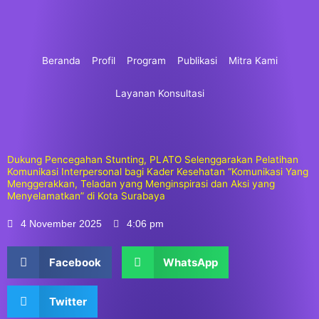
Lewati
ke
konten
Beranda
Profil
Program
Publikasi
Mitra Kami
Layanan Konsultasi
Dukung Pencegahan Stunting, PLATO Selenggarakan Pelatihan
Komunikasi Interpersonal bagi Kader Kesehatan “Komunikasi Yang
Menggerakkan, Teladan yang Menginspirasi dan Aksi yang
Menyelamatkan” di Kota Surabaya
4 November 2025
4:06 pm
Facebook
WhatsApp
Twitter