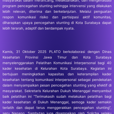
masyarakat dalam merancang, melaksanakan, dan mengevaluasi
program pencegahan stunting sehingga intervensi yang dilakukan
lebih relevan, diterima dan berkelanjutan. Melalui penguatan
respon komunikasi risiko dan partisipasi aktif komunitas,
diharapkan upaya pencegahan stunting di Kota Surabaya dapat
lebih terarah, adaptif dan berdampak nyata.
Kamis, 31 Oktober 2025 PLATO berkolaborasi dengan Dinas
Kesehatan Provinsi Jawa Timur dan Kota Surabaya
menyelenggarakan Pelatihan Komunikasi Interpersonal bagi 40
kader kesehatan di Kelurahan Kota Surabaya. Kegiatan ini
bertujuan meningkatkan kapasitas dan keterampilan kader
kesehatan tentang komunikasi interpersonal sebagai pendekatan
dalam menyampaikan pesan pencegahan stunting yang efektif di
masyarakat. Sekretaris Kelurahan Dukuh Menanggal menyambut
baik pelatihan ini “Terimakasih sudah melakukan pelatihan bagi
kader kesehatan di Dukuh Menanggal, semoga kader semakin
terlatih dan dapat terus menggerakkan pencegahan stunting”,
seru Nanang. Sambutan juga disampaikan oleh Solicha selaku