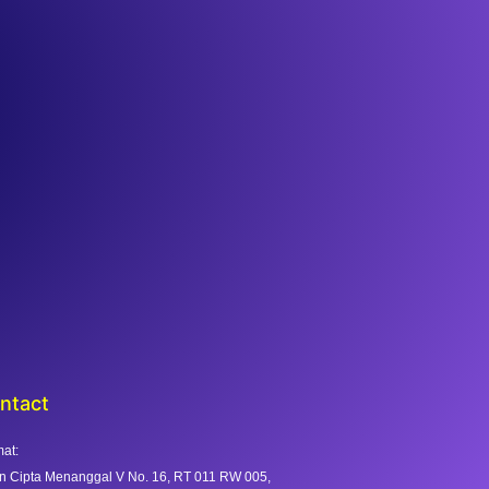
ntact
at:
n Cipta Menanggal V No. 16, RT 011 RW 005,